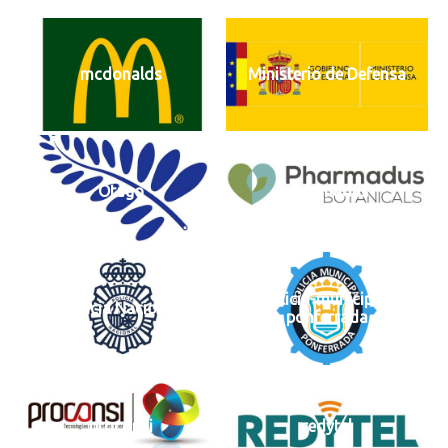
mcdonalds
Ministerio de Defensa
Otago
pharmadus
policia-municipal-
Policia Nacional
ponferrada
proconsi
redytel