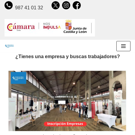
987 41 01 32
Saltar
al
contenido
¿Tienes una empresa y buscas trabajadores?