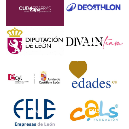
Cupa
DEcathlon
diputacion (1)
divain
ecyl
Edades
fele
CALS