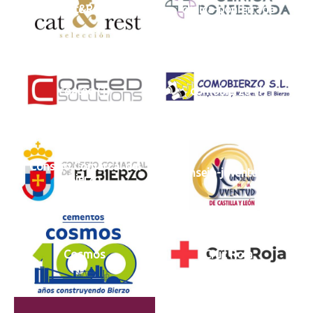
Cat&Rest
clinica-ponferrada
coated (1)
comobierzo (1)
Consejo Comarcal del
consejo-juventud (1)
Bierzo
Cosmos
Cruz Roja