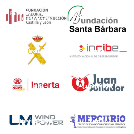
Fundacion Laboral de la
Fundacion Santa Barbara
Construcción
Guardia Civil
incibe
Inserta
juan-sonador
lm-wind-power
Mercurio