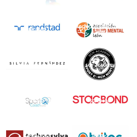
Asociación salud mental
ranstad
leon
silvia-fernandez
scn-academy
sport-coach-norte
stacbond
Technosylva
tvitec