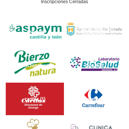
Inscripciones Cerradas
ayuntamiento-de-
Aspaym
ponferrada
bierzonatura
biosalud
caritas (1)
carrefour1